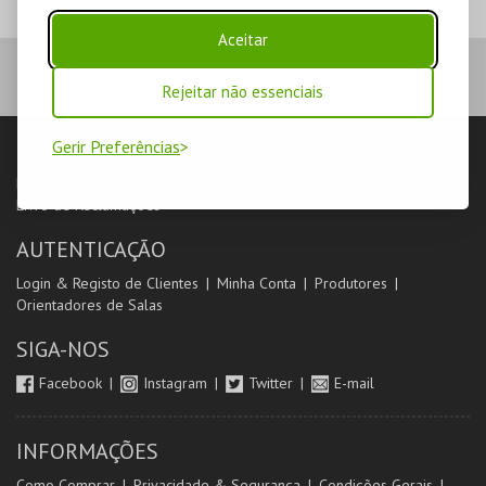
Português
Aceitar
Rejeitar não essenciais
Gerir Preferências
LOJA
Pesquisar
Carrinho de compras
Eventos
Cartões
Produtos
Livro de Reclamações
AUTENTICAÇÃO
Login & Registo de Clientes
Minha Conta
Produtores
Orientadores de Salas
SIGA-NOS
Facebook
Instagram
Twitter
E-mail
INFORMAÇÕES
Como Comprar
Privacidade & Segurança
Condições Gerais