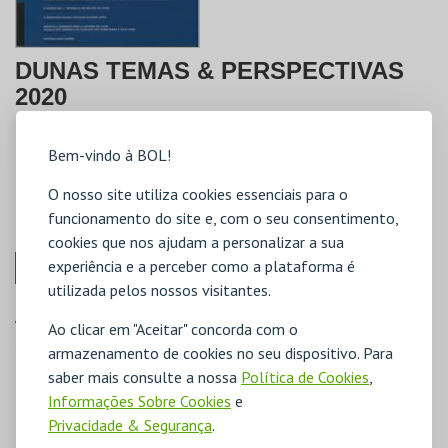
DUNAS TEMAS & PERSPECTIVAS
2020
LIVROS | PUBLICAÇÕES CMO
MUSEU JÚLIO DINIS
Bem-vindo à BOL!
O nosso site utiliza cookies essenciais para o
PREÇO
STOCK
AUTOR
funcionamento do site e, com o seu consentimento,
4,00€
COM STOCK
VÁRIOS CMO
cookies que nos ajudam a personalizar a sua
experiência e a perceber como a plataforma é
COMPRAR
utilizada pelos nossos visitantes.
ANO EDIÇÃO/ REIMPRESSÃO
Ao clicar em "Aceitar" concorda com o
2020
armazenamento de cookies no seu dispositivo. Para
PÁGINAS
saber mais consulte a nossa
Política de Cookies
,
144
Informações Sobre Cookies
e
Privacidade & Segurança
.
IDIOMA